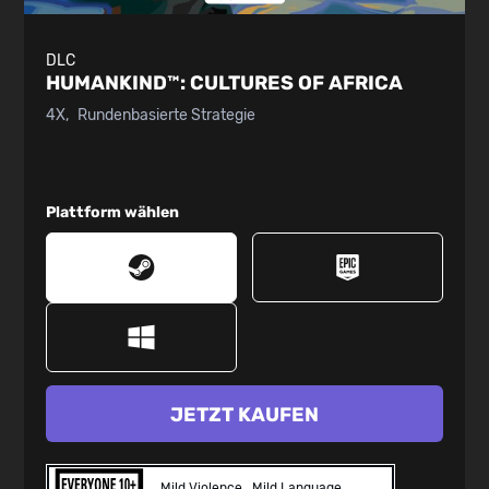
DLC
HUMANKIND™:
CULTURES OF AFRICA
4X
Rundenbasierte Strategie
Plattform wählen
JETZT KAUFEN
Mild Violence
Mild Language