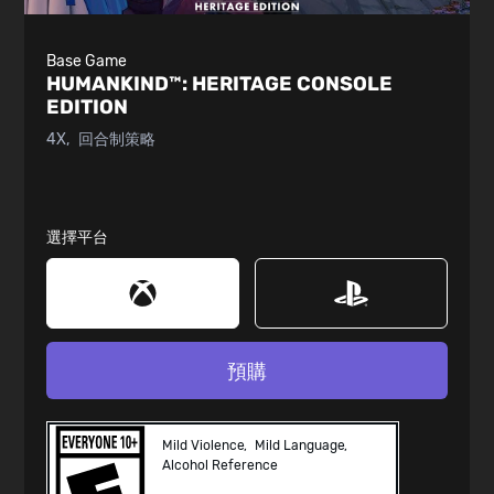
Base Game
HUMANKIND™:
HERITAGE CONSOLE
EDITION
4X
回合制策略
選擇平台
預購
Mild Violence
Mild Language
Alcohol Reference