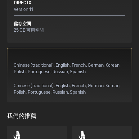
DIRECTX
Version 11
儲存空間
25 GB 可用空間
Chinese (traditional)
English
French
German
Korean
Polish
Portuguese
Russian
Spanish
Chinese (traditional)
English
French
German
Korean
Polish
Portuguese
Russian
Spanish
我們的推薦