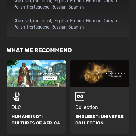
Chinese (traditional)
English
French
German
Korean
Polish
Portuguese
Russian
Spanish
Chinese (traditional)
English
French
German
Korean
Polish
Portuguese
Russian
Spanish
WHAT WE RECOMMEND
DLC
Collection
HUMANKIND™:
ENDLESS™:
UNIVERSE
CULTURES OF AFRICA
COLLECTION