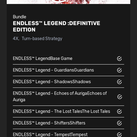
Bundle
ENDLESS™ LEGEND :
DEFINITIVE
EDITION
4X
Turn-based Strategy
ENDLESS™ Legend
Base Game
ENDLESS™ Legend - Guardians
Guardians
ENDLESS™ Legend - Shadows
Shadows
ENDLESS™ Legend - Echoes of Auriga
Echoes of
Auriga
ENDLESS™ Legend - The Lost Tales
The Lost Tales
ENDLESS™ Legend - Shifters
Shifters
ENDLESS™ Legend - Tempest
Tempest