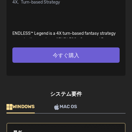
4X
Turn-based Strategy
ENDLESS™ Legend is a 4X turn-based fantasy strategy
game by the creators of ENDLESS™ Space and Dungeon
of the ENDLESS™ . Control every aspect of your
civilization as you struggle to save your homeworld
今すぐ購入
Auriga. Create your own Legend!
システム要件
WINDOWS
MAC OS