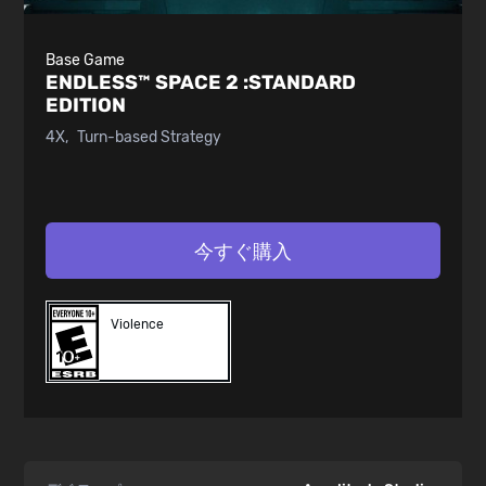
Base Game
ENDLESS™ SPACE 2 :
STANDARD
EDITION
4X
Turn-based Strategy
今すぐ購入
Violence