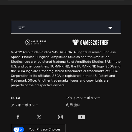
日本
© 2022 Amplitude Studios SAS. © SEGA. All rights reserved. Endless
Space, Endless Dungeon, Amplitude Studios and the Amplitude
Studios logo are registered trademarks of Amplitude Studios SAS in the
U.S. and other countries. HUMANKIND, the HUMANKIND logo, SEGA and
the SEGA logo are either registered trademarks or trademarks of SEGA
Corporation or its affiliates. SEGA is registered in the U.S. Patent and
Trademark Office. All other trademarks, logos and copyrights are
property of their respective owners.
EULA
プライバシーポリシー
クッキーポリシー
利用規約
Your Privacy Choices