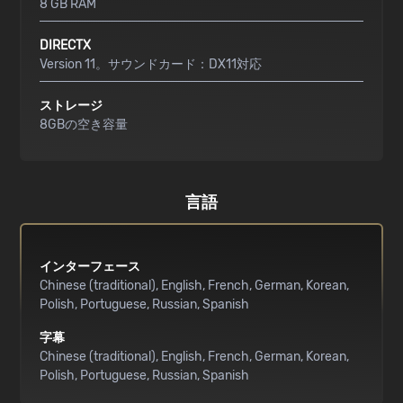
8 GB RAM
DIRECTX
Version 11。サウンドカード：DX11対応
ストレージ
8GBの空き容量
言語
インターフェース
Chinese (traditional)
English
French
German
Korean
Polish
Portuguese
Russian
Spanish
字幕
Chinese (traditional)
English
French
German
Korean
Polish
Portuguese
Russian
Spanish