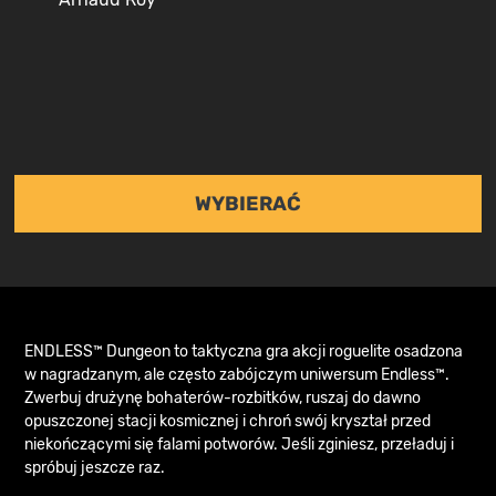
WYBIERAĆ
ENDLESS™ Dungeon to taktyczna gra akcji roguelite osadzona
w nagradzanym, ale często zabójczym uniwersum Endless™.
Zwerbuj drużynę bohaterów-rozbitków, ruszaj do dawno
opuszczonej stacji kosmicznej i chroń swój kryształ przed
niekończącymi się falami potworów. Jeśli zginiesz, przeładuj i
spróbuj jeszcze raz.