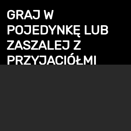
GRAJ W
POJEDYNKĘ LUB
ZASZALEJ Z
PRZYJACIÓŁMI
Możesz samotnie stawić czoła grozie na stacji albo
zebrać ekipę i podjąć się wyzwania w trybie
współpracy dla 3 graczy. Wybierz bronie z szerokiego
arsenału – do dyspozycji są między innymi miotacze
ognia i snajperki z trucizną. Gdy wszystko będzie
gotowe, wkrocz na stację, aby przyjąć zadania,
podejmij się ucieczki albo po prostu wyżyj się na