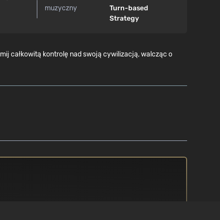
muzyczny
Turn-based
Strategy
 całkowitą kontrolę nad swoją cywilizacją, walcząc o
PROCESOR
/ 10
3.5Ghz Intel Core i5 or equivalent