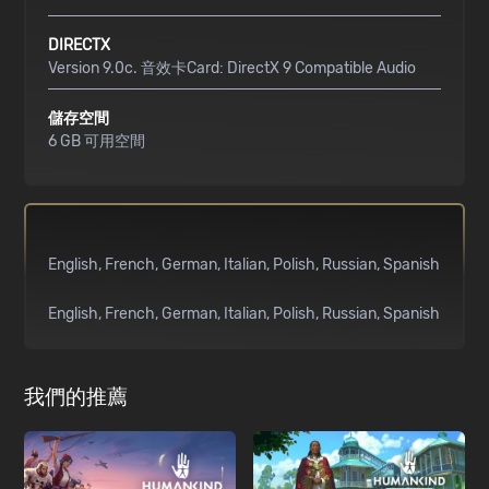
DIRECTX
Version 9.0c. 音效卡Card: DirectX 9 Compatible Audio
儲存空間
6 GB 可用空間
English
French
German
Italian
Polish
Russian
Spanish
English
French
German
Italian
Polish
Russian
Spanish
我們的推薦