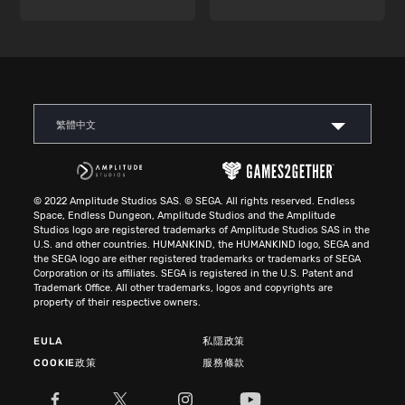
繁體中文
© 2022 Amplitude Studios SAS. © SEGA. All rights reserved. Endless
Space, Endless Dungeon, Amplitude Studios and the Amplitude
Studios logo are registered trademarks of Amplitude Studios SAS in the
U.S. and other countries. HUMANKIND, the HUMANKIND logo, SEGA and
the SEGA logo are either registered trademarks or trademarks of SEGA
Corporation or its affiliates. SEGA is registered in the U.S. Patent and
Trademark Office. All other trademarks, logos and copyrights are
property of their respective owners.
EULA
私隱政策
COOKIE政策
服務條款