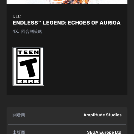
DLC
ENDLESS™ LEGEND:
ECHOES OF AURIGA
4X
回合制策略
開發商
Amplitude Studios
出版商
SEGA Europe Ltd