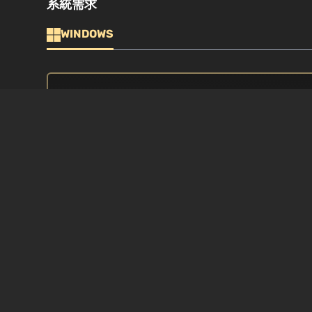
系統需求
WINDOWS
最低
作業系統
處理器
Windows XP SP3 / Vista / 7
Intel Core 2 
顯示卡
記憶體
256 MB DX9 合規
2 GB RAM
DIRECTX
儲存空間
9.0c. 音效卡: DirectX 9 Compatible
Hard Drive:2 
Audio