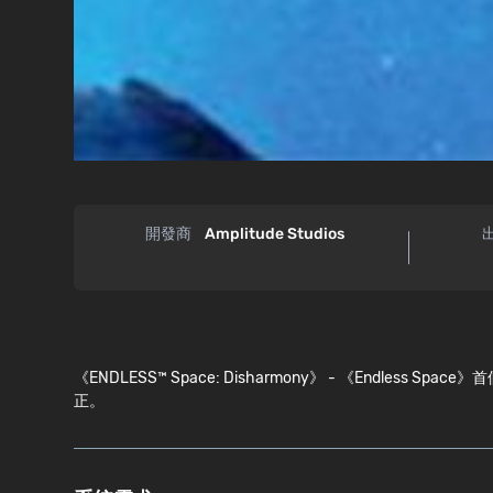
開發商
Amplitude Studios
《ENDLESS™ Space: Disharmony》 - 《En
正。