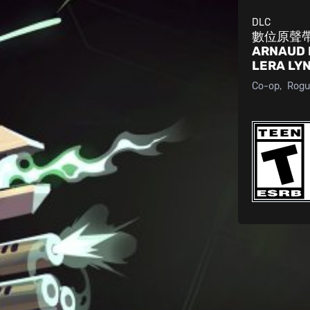
DLC
數位原聲帶
ARNAUD
LERA L
Co-op
Rogu