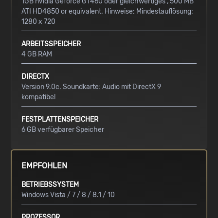
1GB nVidia Geforce GT460 oder gleichwertiges , 500 MB
ATI HD4850 or equivalent. Hinweise: Mindestauflösung:
1280 x 720
ARBEITSSPEICHER
4 GB RAM
DIRECTX
Version 9.0c. Soundkarte: Audio mit DirectX 9
kompatibel
FESTPLATTENSPEICHER
6 GB verfügbarer Speicher
EMPFOHLEN
BETRIEBSSYSTEM
Windows Vista / 7 / 8 / 8.1 / 10
PROZESSOR