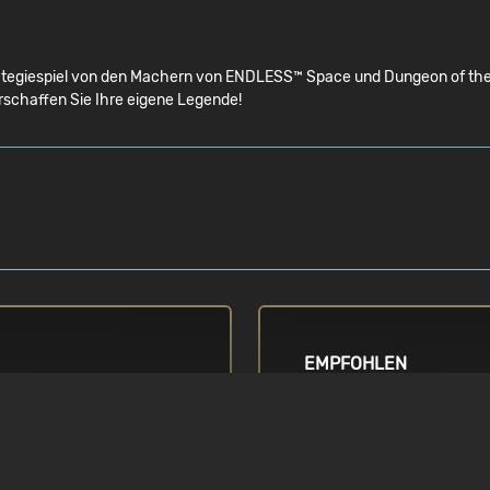
egiespiel von den Machern von ENDLESS™ Space und Dungeon of the END
rschaffen Sie Ihre eigene Legende!
EMPFOHLEN
BETRIEBSSYSTEM
d Q8300 2,5 GHz
Windows Vista / 7 / 8 / 8.1 
ges