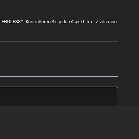
LESS™. Kontrollieren Sie jeden Aspekt Ihrer Zivilisation,
PROZESSOR
/ 10
Intel Core i5 3,5 Ghz oder
gleichwertiges