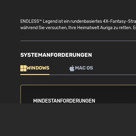
ENDLESS™ Legend ist ein rundenbasiertes 4X-Fantasy-Strat
während Sie versuchen, Ihre Heimatwelt Auriga zu retten. E
SYSTEMANFORDERUNGEN
WINDOWS
MAC OS
MINDESTANFORDERUNGEN
BETRIEBSSYSTEM
PROZESSOR
Windows Vista / 7 / 8 / 8.1 / 10
Intel Core 2 Qua
oder gleichwerti