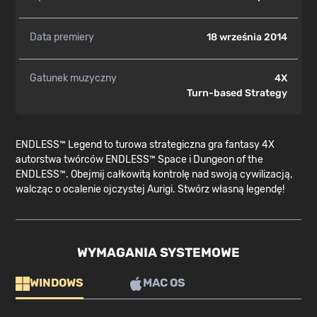
Data premiery
18 września 2014
Gatunek muzyczny
4X
Turn-based Strategy
ENDLESS™ Legend to turowa strategiczna gra fantasy 4X
autorstwa twórców ENDLESS™ Space i Dungeon of the
ENDLESS™. Obejmij całkowitą kontrolę nad swoją cywilizacją,
walcząc o ocalenie ojczystej Aurigi. Stwórz własną legendę!
WYMAGANIA SYSTEMOWE
WINDOWS
MAC OS