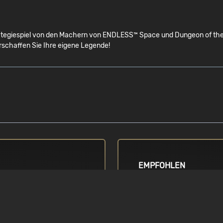
egiespiel von den Machern von ENDLESS™ Space und Dungeon of the END
rschaffen Sie Ihre eigene Legende!
EMPFOHLEN
BETRIEBSSYSTEM
d Q8300 2,5 GHz
Windows Vista / 7 / 8 / 8.1 
ges