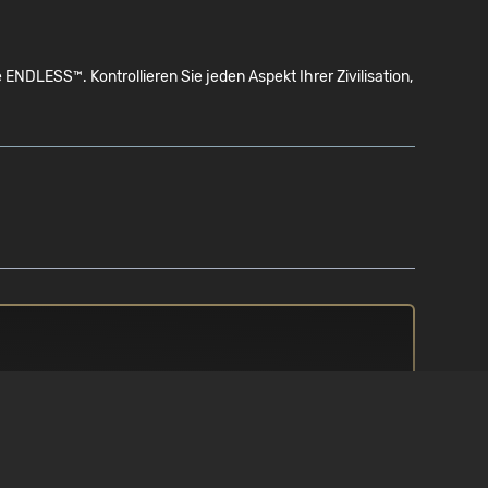
LESS™. Kontrollieren Sie jeden Aspekt Ihrer Zivilisation,
PROZESSOR
/ 10
Intel Core i5 3,5 Ghz oder
gleichwertiges