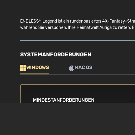
ENDLESS™ Legend ist ein rundenbasiertes 4X-Fantasy-Strat
während Sie versuchen, Ihre Heimatwelt Auriga zu retten. E
SYSTEMANFORDERUNGEN
WINDOWS
MAC OS
MINDESTANFORDERUNGEN
BETRIEBSSYSTEM
PROZESSOR
Windows Vista / 7 / 8 / 8.1 / 10
Intel Core 2 Qua
oder gleichwerti