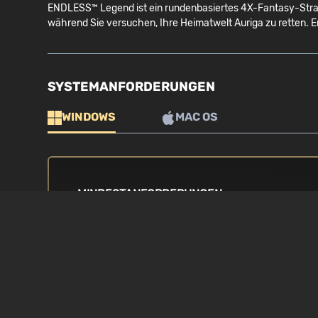
ENDLESS™ Legend ist ein rundenbasiertes 4X-Fantasy-Strat
während Sie versuchen, Ihre Heimatwelt Auriga zu retten. E
SYSTEMANFORDERUNGEN
WINDOWS
MAC OS
MINDESTANFORDERUNGEN
BETRIEBSSYSTEM
PROZESSOR
Windows Vista / 7 / 8 / 8.1 / 10
Intel Core 2 Qua
oder gleichwerti
GRAFIKKARTE
ARBEITSSPEICH
1GB nVidia Geforce GT460 oder
4 GB RAM
gleichwertiges , 500 MB ATI