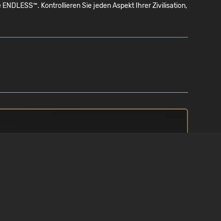
LESS™. Kontrollieren Sie jeden Aspekt Ihrer Zivilisation,
PROZESSOR
/ 10
Intel Core i5 3,5 Ghz oder
gleichwertiges
ARBEITSSPEICHER
0 oder
8 GB RAM
HD7850