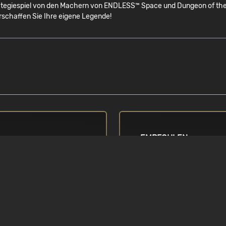
egiespiel von den Machern von ENDLESS™ Space und Dungeon of the END
rschaffen Sie Ihre eigene Legende!
EMPFOHLEN
BETRIEBSSYSTEM
d Q8300 2,5 GHz
Windows Vista / 7 / 8 / 8.1 
ges
ER
GRAFIKKARTE
1GB nVidia Geforce GTX66
gleichwertiges , 1GB ATI 