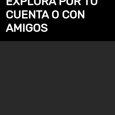
EXPLORA POR TU
CUENTA O CON
AMIGOS
Puedes enfrentarte por tu cuenta a los horrores de la
estación espacial o aliarte con amigos en el modo
cooperativo para tres jugadores. Elige qué armas
usar de entre un nutrido repertorio: lanzallamas, rifles
francotiradores con balas venenosas, etc. Cuando te
hayas preparado, sumérgete en la estación espacial
para llevar a cabo la misión de un personaje, intentar
escapar o masacrar monstruos.