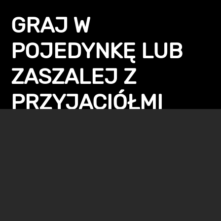
GRAJ W
POJEDYNKĘ LUB
ZASZALEJ Z
PRZYJACIÓŁMI
Możesz samotnie stawić czoła grozie na stacji albo
zebrać ekipę i podjąć się wyzwania w trybie
współpracy dla 3 graczy. Wybierz bronie z szerokiego
arsenału – do dyspozycji są między innymi miotacze
ognia i snajperki z trucizną. Gdy wszystko będzie
gotowe, wkrocz na stację, aby przyjąć zadania,
podejmij się ucieczki albo po prostu wyżyj się na