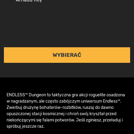
WYBIERAĆ
ENDLESS™ Dungeon to taktyczna gra akcji roguelite osadzona
w nagradzanym, ale często zabójczym uniwersum Endless™.
Zwerbuj drużynę bohaterów-rozbitków, ruszaj do dawno
opuszczonej stacji kosmicznej i chroń swój kryształ przed
niekończącymi się falami potworów. Jeśli zginiesz, przeładuj i
spróbuj jeszcze raz.