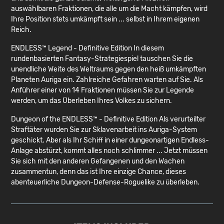
auswählbaren Fraktionen, die alle um die Macht kämpfen, wird
Ihre Position stets umkämpft sein ... selbst in Ihrem eigenen
Reich.
ENDLESS™ Legend - Definitive Edition In diesem
rundenbasierten Fantasy-Strategiespiel tauschen Sie die
unendliche Weite des Weltraums gegen den heiß umkämpften
Planeten Auriga ein. Zahlreiche Gefahren warten auf Sie. Als
Anführer einer von 14 Fraktionen müssen Sie zur Legende
werden, um das Überleben Ihres Volkes zu sichern.
Dungeon of the ENDLESS™ - Definitive Edition Als verurteilter
Straftäter wurden Sie zur Sklavenarbeit ins Auriga-System
geschickt. Aber als Ihr Schiff in einer dungeonartigen Endless-
Anlage abstürzt, kommt alles noch schlimmer ... Jetzt müssen
Sie sich mit den anderen Gefangenen und den Wachen
zusammentun, denn das ist Ihre einzige Chance, dieses
abenteuerliche Dungeon-Defense-Roguelike zu überleben.