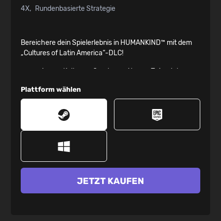
4X
Rundenbasierte Strategie
Bereichere dein Spielerlebnis in HUMANKIND™ mit dem
„Cultures of Latin America“-DLC!
6 neue Kulturen: Caralanen, Nazca, Taíno, Inka,
Argentinier und Kubaner
Plattform wählen
6 neue Wunder
9 unabhängige Völker
15 Story-Ereignisse
Mehr als 30 neue Songs im Spiel, komponiert von
Arnaud Roy
JETZT KAUFEN