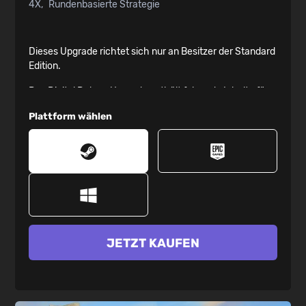
4X
Rundenbasierte Strategie
Dieses Upgrade richtet sich nur an Besitzer der Standard
Edition.
Das Digital Deluxe Upgrade enthält folgende Inhalte für
HUMANKIND™:
Plattform wählen
- HUMANKIND™ Soundtrack (.mp3)
- Poster mit Einheiten und Technologiebaum (.pdf)
- HUMANKIND™ Notre-Dame-Paket
- Hauptspiel nicht enthalten.
JETZT KAUFEN