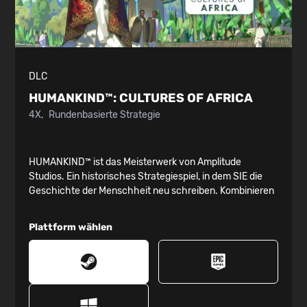
DLC
HUMANKIND™:
CULTURES OF AFRICA
4X
Rundenbasierte Strategie
HUMANKIND™ ist das Meisterwerk von Amplitude
Studios. Ein historisches Strategiespiel, in dem SIE die
Geschichte der Menschheit neu schreiben. Kombinieren
Sie Kultur, Geschichte und gesellschaftliche Werte und
erschaffen Sie eine Zivilisation, die so einzigartig ist wie
Plattform wählen
Sie. WIE WEIT BRINGEN SIE DIE MENSCHHEIT IN
HUMANKIND?