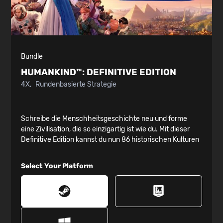
Bundle
HUMANKIND™:
DEFINITIVE EDITION
4X
Rundenbasierte Strategie
Schreibe die Menschheitsgeschichte neu und forme
eine Zivilisation, die so einzigartig ist wie du. Mit dieser
Definitive Edition kannst du nun 86 historischen Kulturen
von der Antike bis zur Neuzeit kombinieren, um dein
Reich zum Sieg zu führen. Erbaue blühende Städte,
Select Your Platform
überliste Rivalen in epischen Kämpfen, verbreite deinen
Einfluss und hinterlasse so Spuren in HUMANKIND™.
Die Definitive Edition enthält das Hauptspiel sowie alle
zuvor veröffentlichten Add-ons.