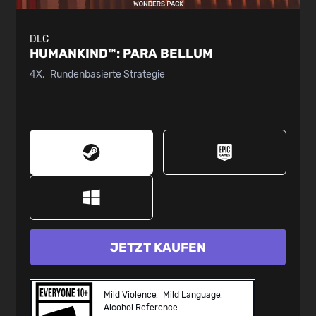
DLC
HUMANKIND™:
PARA BELLUM
4X
Rundenbasierte Strategie
JETZT KAUFEN
Mild Violence
Mild Language
Alcohol Reference