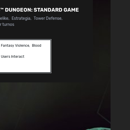
™ DUNGEON:
STANDARD GAME
elike
Estrategia
Tower Defense
r turnos
Fantasy Violence
Blood
Users Interact