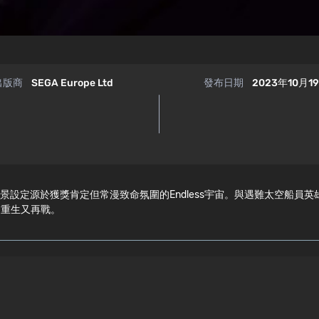
出版商
SEGA Europe Ltd
發布日期
2023年10月1
略動作遊戲，背景設定源於獲獎肯定但常漫致命氛圍的Endless宇宙。與遇難
，重生又再戰。