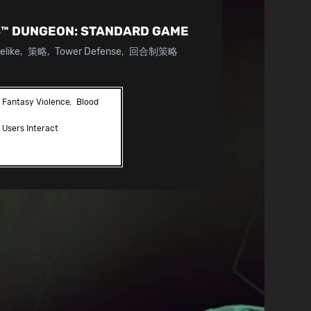
™ DUNGEON:
STANDARD GAME
elike
策略
Tower Defense
回合制策略
Fantasy Violence
Blood
Users Interact