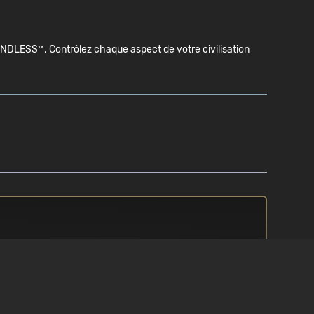
ENDLESS™. Contrôlez chaque aspect de votre civilisation
N
PROCESSEUR
/ 10
3.3 GHz Intel Core i5 ou équivalent