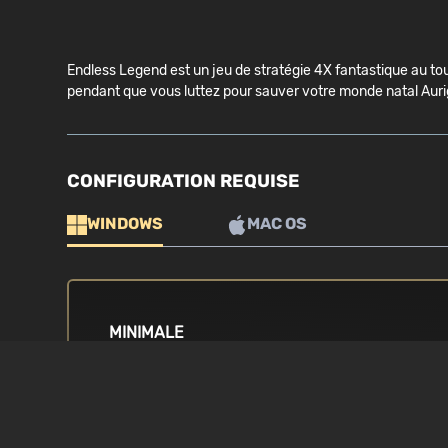
Endless Legend est un jeu de stratégie 4X fantastique au t
pendant que vous luttez pour sauver votre monde natal Auri
CONFIGURATION REQUISE
WINDOWS
MAC OS
MINIMALE
SYSTÈME D'EXPLOITATION
PROCESSEUR
Windows Vista / 7 / 8 / 8.1 / 10
2.5 GHz Intel Co
équivalent