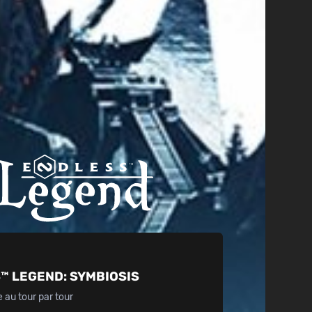
™ LEGEND:
SYMBIOSIS
e au tour par tour