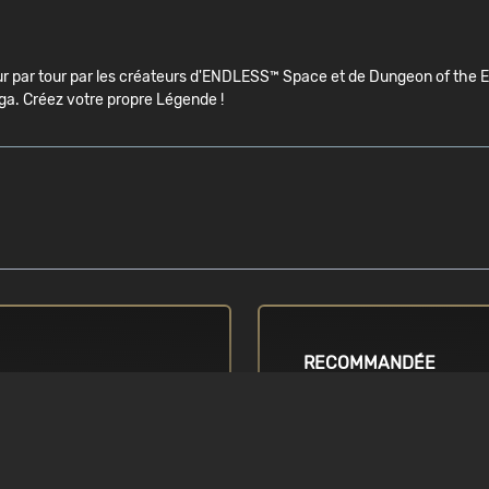
our par tour par les créateurs d'ENDLESS™ Space et de Dungeon of the 
ga. Créez votre propre Légende !
RECOMMANDÉE
SYSTÈME D'EXPLOITATIO
re 2 Quad Q8300 ou
Windows Vista / 7 / 8 / 8.1 