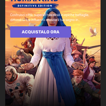
Costruisci città, supera i tuoi rivali in epiche battaglie,
diffondi la tua influenza e lascia il tuo segno in
HUMANKIND™, ora con tutti i DLC inclusi!
ACQUISTALO ORA