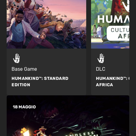
DLC
Base Game
HUMANKIND™:
CU
HUMANKIND™:
STANDARD
AFRICA
EDITION
18 MAGGIO