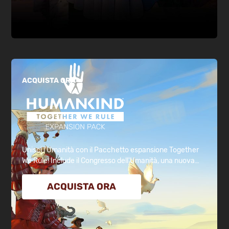
ACQUISTA ORA
Unisci l'Umanità con il Pacchetto espansione Together
We Rule! Include il Congresso dell'Umanità, una nuova
valuta (Ascendente), un nuovo quartiere Ambasciata che
sblocca nuovi tipi di interazione con gli altri imperi, tre
ACQUISTA ORA
nuove unità, 6 nuove Culture con una nuova Affinità
diplomatica, e tanto altro!