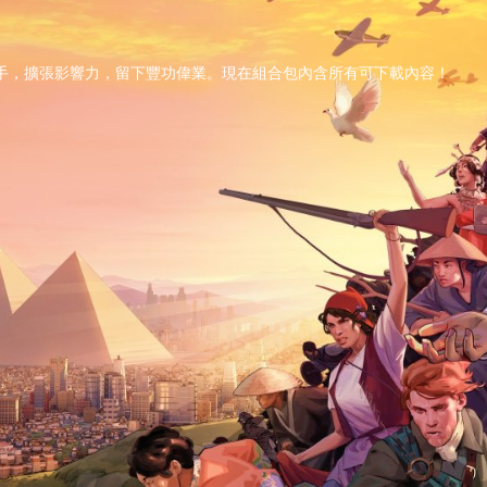
取對手，擴張影響力，留下豐功偉業。現在組合包內含所有可下載內容！