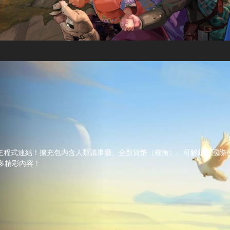
NKIND™》主程式連結！擴充包內含人類議事廳、全新貨幣（權衡）、可解鎖新國
多精彩內容！