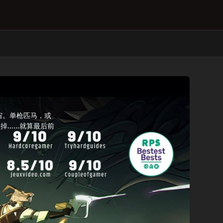
™宇宙。单枪匹马，或
....就算最后前