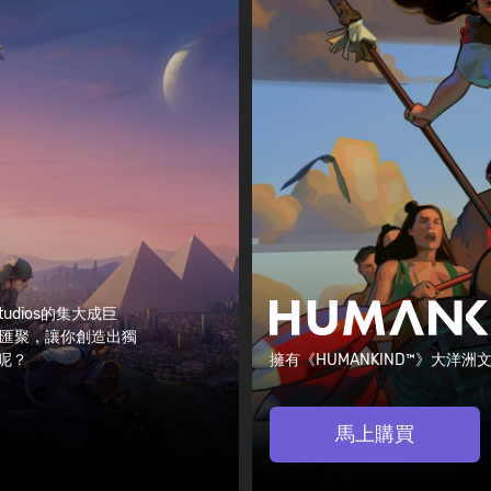
tudios的集大成巨
匯聚，讓你創造出獨
來呢？
擁有《HUMANKIND™》大洋洲
馬上購買