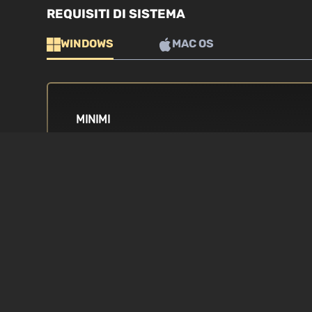
REQUISITI DI SISTEMA
WINDOWS
MAC OS
MINIMI
SISTEMA OPERATIVO
PROCESSORE
Windows 7, 64-bit
Intel i5 4a gener
8300
SCHEDA VIDEO
MEMORIA
NVIDIA GTX 770 / AMD R9 290
8 GB RAM
DIRECTX
SPAZIO SU DISC
Version 11
25 GB di spazio d