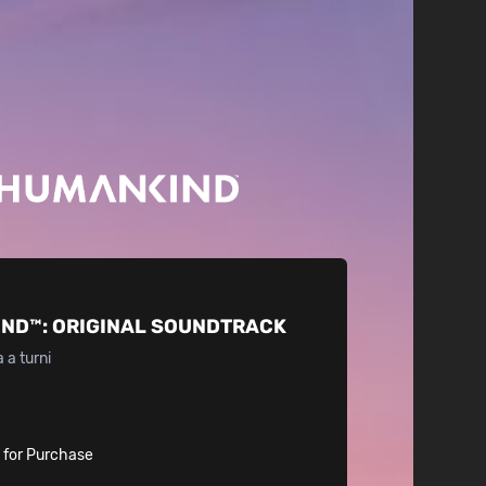
IND™:
ORIGINAL SOUNDTRACK
 a turni
e for Purchase