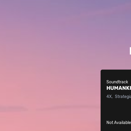
Soundtrack
HUMANK
4X
Strategia
Not Availabl