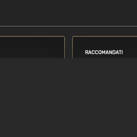
RACCOMANDATI
SISTEMA OPERATIVO
Richiede un sistema opera
azione / AMD FX-
bit Windows 7, 64-bit
SCHEDA VIDEO
NVIDIA GTX 1060 (or bette
RX 5500-XT (or better)
O
DIRECTX
isponibile
Version 11