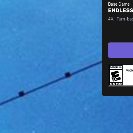
Base Game
ENDLESS
4X
Turn-ba
Vio