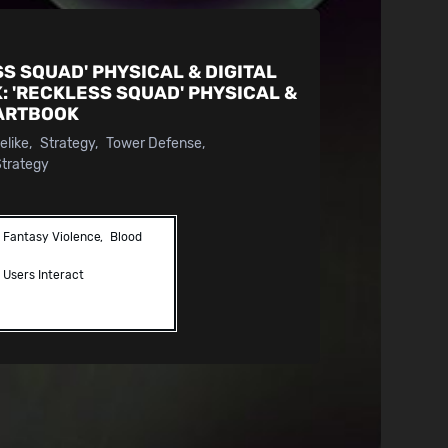
S SQUAD' PHYSICAL & DIGITAL
K:
'RECKLESS SQUAD' PHYSICAL &
 ARTBOOK
elike
Strategy
Tower Defense
Strategy
Fantasy Violence
Blood
Users Interact