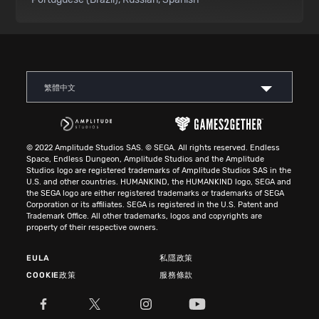
繁體中文
© 2022 Amplitude Studios SAS. © SEGA. All rights reserved. Endless
Space, Endless Dungeon, Amplitude Studios and the Amplitude
Studios logo are registered trademarks of Amplitude Studios SAS in the
U.S. and other countries. HUMANKIND, the HUMANKIND logo, SEGA and
the SEGA logo are either registered trademarks or trademarks of SEGA
Corporation or its affiliates. SEGA is registered in the U.S. Patent and
Trademark Office. All other trademarks, logos and copyrights are
property of their respective owners.
EULA
私隱政策
COOKIE政策
服務條款