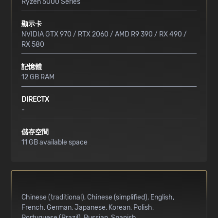
Ryzen 5000 Series
顯示卡
NVIDIA GTX 970 / RTX 2060 / AMD R9 390 / RX 490 /
RX 580
記憶體
12 GB RAM
DIRECTX
-
儲存空間
11 GB available space
Chinese (traditional)
Chinese (simplified)
English
French
German
Japanese
Korean
Polish
Portuguese (Brazil)
Russian
Spanish