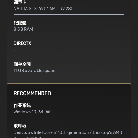
顯示卡
NVIDIA GTX 760 / AMD R9 280
記憶體
8 GB RAM
DIRECTX
-
儲存空間
11 GB available space
RECOMMENDED
作業系統
Windows 10, 64-bit
處理器
Desktop's Intel Core i7 10th generation / Desktop's AMD