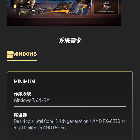
系統需求
WINDOWS
MINIMUM
作業系統
Windows 7, 64-Bit
處理器
Desktop's Intel Core i5 4th generation / AMD FX-8370 or
any Desktop's AMD Ryzen