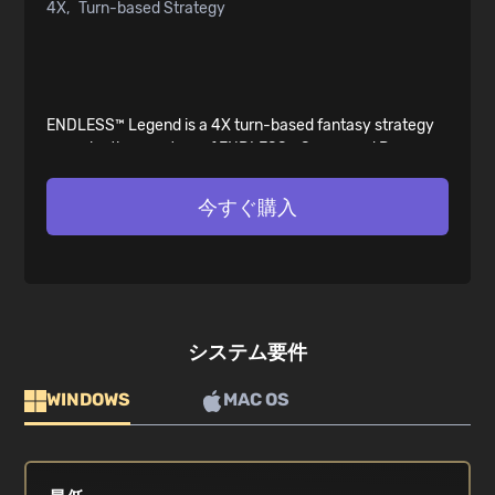
4X
Turn-based Strategy
ENDLESS™ Legend is a 4X turn-based fantasy strategy
game by the creators of ENDLESS™ Space and Dungeon
of the ENDLESS™ . Control every aspect of your
civilization as you struggle to save your homeworld
今すぐ購入
Auriga. Create your own Legend!
システム要件
WINDOWS
MAC OS