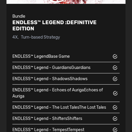
Bundle
ENDLESS™ LEGEND :
DEFINITIVE
EDITION
4X
Turn-based Strategy
ENDLESS™ Legend
Base Game
ENDLESS™ Legend - Guardians
Guardians
ENDLESS™ Legend - Shadows
Shadows
ENDLESS™ Legend - Echoes of Auriga
Echoes of
Auriga
ENDLESS™ Legend - The Lost Tales
The Lost Tales
ENDLESS™ Legend - Shifters
Shifters
ENDLESS™ Legend - Tempest
Tempest