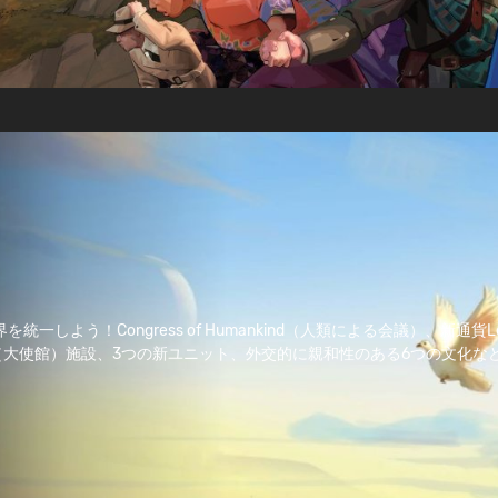
の世界を統一しよう！Congress of Humankind（人類による会議）、新通貨L
y（大使館）施設、3つの新ユニット、外交的に親和性のある6つの文化な