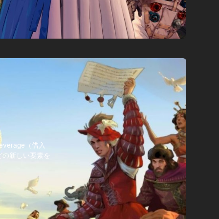
everage（借入
どの新しい要素を