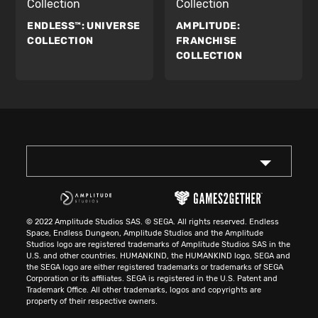
Collection
Collection
ENDLESS™:
UNIVERSE
AMPLITUDE:
COLLECTION
FRANCHISE
COLLECTION
© 2022 Amplitude Studios SAS. © SEGA. All rights reserved. Endless
Space, Endless Dungeon, Amplitude Studios and the Amplitude
Studios logo are registered trademarks of Amplitude Studios SAS in the
U.S. and other countries. HUMANKIND, the HUMANKIND logo, SEGA and
the SEGA logo are either registered trademarks or trademarks of SEGA
Corporation or its affiliates. SEGA is registered in the U.S. Patent and
Trademark Office. All other trademarks, logos and copyrights are
property of their respective owners.