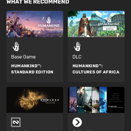
WHAT WE RECOMMEND
Base Game
DLC
HUMANKIND™:
HUMANKIND™:
STANDARD EDITION
CULTURES OF AFRICA