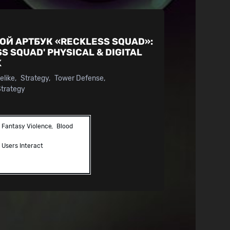
Й АРТБУК «RECKLESS SQUAD»:
S SQUAD' PHYSICAL & DIGITAL
K
elike
Strategy
Tower Defense
Strategy
Fantasy Violence
Blood
Users Interact