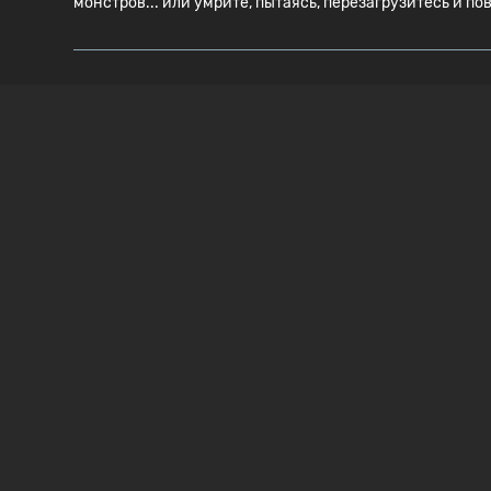
монстров... или умрите, пытаясь, перезагрузитесь и по
СИСТЕМНЫЕ ТРЕБОВАНИЯ
WINDOWS
MINIMUM
ОПЕРАЦИОННАЯ СИСТЕМА
ПРОЦЕССОР
Windows 7, 64-Bit
Desktop's Intel C
generation / AM
Desktop's AMD R
GRAPHICS
ПАМЯТЬ
NVIDIA GTX 760 / AMD R9 280
8 GB RAM