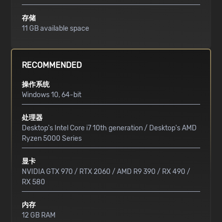
存储
11 GB available space
RECOMMENDED
操作系统
Windows 10, 64-bit
处理器
Desktop's Intel Core i7 10th generation / Desktop's AMD
Ryzen 5000 Series
显卡
NVIDIA GTX 970 / RTX 2060 / AMD R9 390 / RX 490 /
RX 580
内存
12 GB RAM