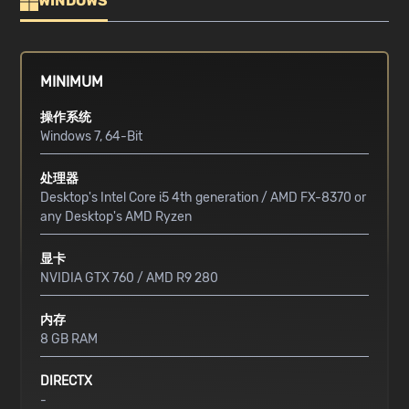
WINDOWS
MINIMUM
操作系统
Windows 7, 64-Bit
处理器
Desktop's Intel Core i5 4th generation / AMD FX-8370 or
any Desktop's AMD Ryzen
显卡
NVIDIA GTX 760 / AMD R9 280
内存
8 GB RAM
DIRECTX
-