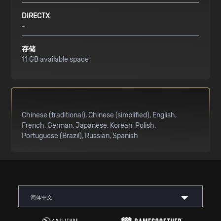
DIRECTX
-
存储
11 GB available space
Chinese (traditional)
Chinese (simplified)
English
French
German
Japanese
Korean
Polish
Portuguese (Brazil)
Russian
Spanish
简体中文