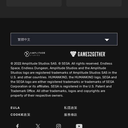
繁體中文
© 2022 Amplitude Studios SAS. © SEGA. All rights reserved. Endless
Space, Endless Dungeon, Amplitude Studios and the Amplitude
Studios logo are registered trademarks of Amplitude Studios SAS in the
U.S. and other countries. HUMANKIND, the HUMANKIND logo, SEGA and
the SEGA logo are either registered trademarks or trademarks of SEGA
Corporation or its affiliates. SEGA is registered in the U.S. Patent and
Trademark Office. All other trademarks, logos and copyrights are
property of their respective owners.
EULA
私隱政策
COOKIE政策
服務條款