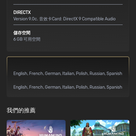
DIRECTX
Version 9.0c. 音效卡Card: DirectX 9 Compatible Audio
儲存空間
6 GB 可用空間
English
French
German
Italian
Polish
Russian
Spanish
English
French
German
Italian
Polish
Russian
Spanish
我們的推薦