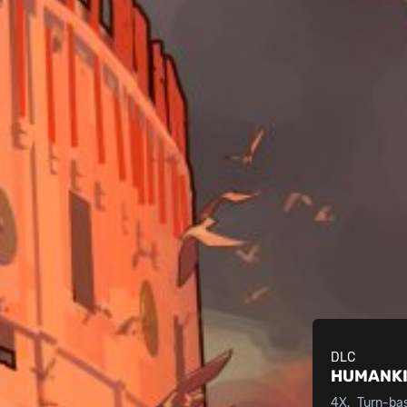
DLC
HUMANK
4X
Turn-ba