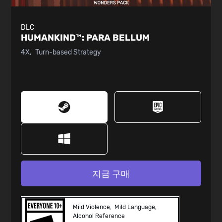
DLC
HUMANKIND™:
PARA BELLUM
4X
Turn-based Strategy
지금 구매
Mild Violence
Mild Language
Alcohol Reference