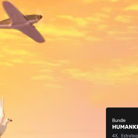
Bundle
HUMANK
4X
Estrateg