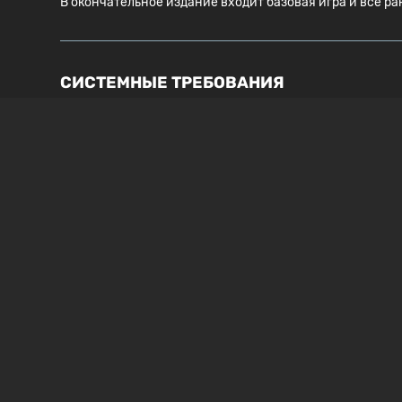
В окончательное издание входит базовая игра и все 
СИСТЕМНЫЕ ТРЕБОВАНИЯ
WINDOWS
MAC OS
МИНИМУМ
ОПЕРАЦИОННАЯ СИСТЕМА
ПРОЦЕССОР
Windows 7, 64-bit
Intel i5 4th gene
8300
GRAPHICS
ПАМЯТЬ
NVIDIA GTX 770 / AMD R9 290
8 GB RAM