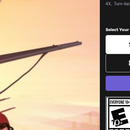
4X
Turn-ba
Select Your