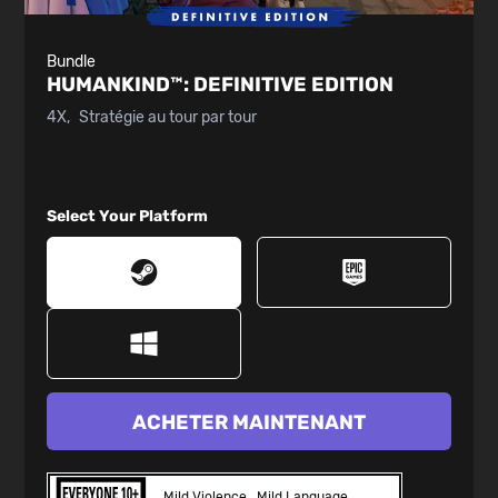
Bundle
HUMANKIND™:
DEFINITIVE EDITION
4X
Stratégie au tour par tour
Select Your Platform
ACHETER MAINTENANT
Mild Violence
Mild Language