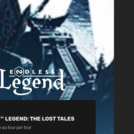
™ LEGEND:
THE LOST TALES
e au tour par tour