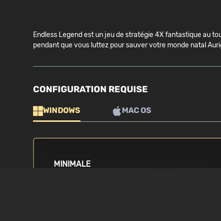
Endless Legend est un jeu de stratégie 4X fantastique au t
pendant que vous luttez pour sauver votre monde natal Auri
CONFIGURATION REQUISE
WINDOWS
MAC OS
MINIMALE
SYSTÈME D'EXPLOITATION
PROCESSEUR
Windows Vista / 7 / 8 / 8.1 / 10
2.5 GHz Intel Co
équivalent