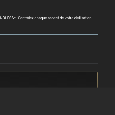
ENDLESS™. Contrôlez chaque aspect de votre civilisation
N
PROCESSEUR
/ 10
3.3 GHz Intel Core i5 ou équivalent