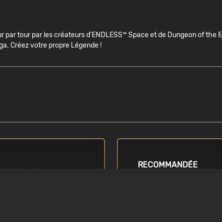
our par tour par les créateurs d'ENDLESS™ Space et de Dungeon of the 
ga. Créez votre propre Légende !
RECOMMANDÉE
SYSTÈME D'EXPLOITATIO
re 2 Quad Q8300 ou
Windows Vista / 7 / 8 / 8.1 