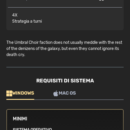
4X
Strategia a turni
The Umbral Choir faction does not usually meddle with the rest
of the denizens of the galaxy, but even they cannot ignore its
death cry.
REQUISITI DI SISTEMA
WINDOWS
MAC OS
MINIMI