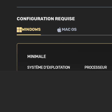
CONFIGURATION REQUISE
WINDOWS
MAC OS
MINIMALE
SYSTÈME D'EXPLOITATION
PROCESSEUR
Windows (64bits uniquement) 7 / 8
i3 4th génération
/ 8.1 / 10
génération / A6 s
CARTE GRAPHIQUE
MÉMOIRE
Intel HD 4000 / AMD Radeon 5800
4 GB RAM
series / NVidia 550Ti. Résolution
minimale : 1280 x 720