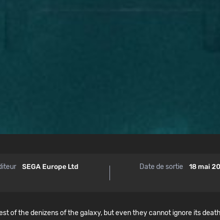
diteur
SEGA Europe Ltd
Date de sortie
18 mai 2
st of the denizens of the galaxy, but even they cannot ignore its death