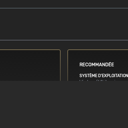
RECOMMANDÉE
SYSTÈME D'EXPLOITATIO
Windows (64bits uniquemen
 / i5 2nd
/ 8.1 / 10
eries
CARTE GRAPHIQUE
AMD Radeon 8000 series o
récent / NVidia GTX 660 o
Résolution minimale: 1920