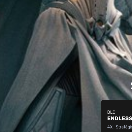
DLC
ENDLESS
4X
Stratégi