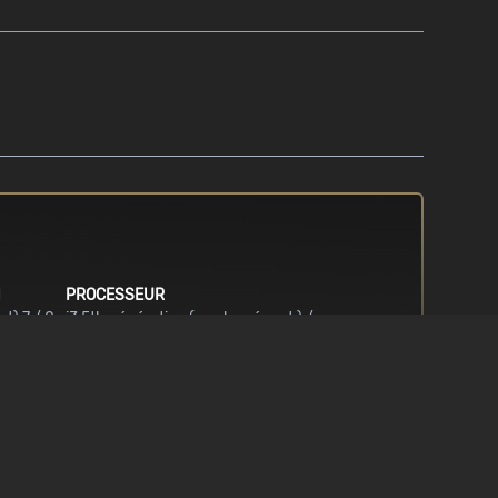
N
PROCESSEUR
t) 7 / 8
i3 5th génération (ou plus récent ) /
i5 3rd génération (ou plus récent ) /
FX4170 (ou plus récent)
MÉMOIRE
u plus
8 GB RAM
r newer.
 x 1080