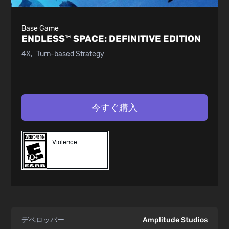
Base Game
ENDLESS™ SPACE:
DEFINITIVE EDITION
4X
Turn-based Strategy
今すぐ購入
Violence
デベロッパー
Amplitude Studios