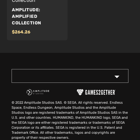
Collection
AMPLITUDE:
AMPLIFIED
COLLECTION
264.26
© 2022 Amplitude Studios SAS. © SEGA. All rights reserved. Endless
Space, Endless Dungeon, Amplitude Studios and the Amplitude
Studios logo are registered trademarks of Amplitude Studios SAS in the
U.S. and other countries. HUMANKIND, the HUMANKIND logo, SEGA and
the SEGA logo are either registered trademarks or trademarks of SEGA
Corporation or its affiliates. SEGA is registered in the U.S. Patent and
Trademark Office. All other trademarks, logos and copyrights are
property of their respective owners.