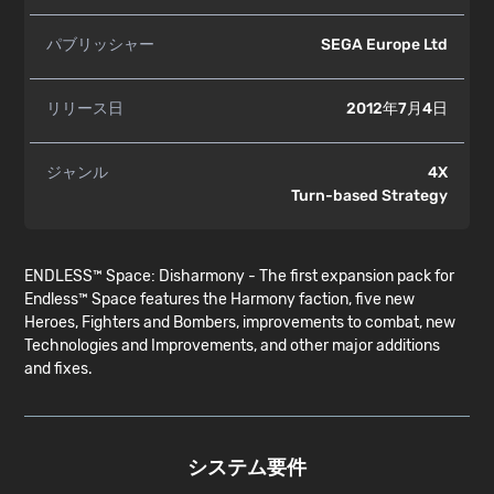
パブリッシャー
SEGA Europe Ltd
リリース日
2012年7月4日
ジャンル
4X
Turn-based Strategy
ENDLESS™ Space: Disharmony - The first expansion pack for
Endless™ Space features the Harmony faction, five new
Heroes, Fighters and Bombers, improvements to combat, new
Technologies and Improvements, and other major additions
and fixes.
システム要件