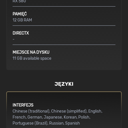
RX 580
PAMIĘĆ
12 GB RAM
DIRECTX
-
MIEJSCE NA DYSKU
11 GB available space
JĘZYKI
INTERFEJS
Chinese (traditional)
Chinese (simplified)
English
French
German
Japanese
Korean
Polish
Portuguese (Brazil)
Russian
Spanish