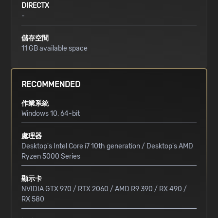
DIRECTX
-
儲存空間
11 GB available space
RECOMMENDED
作業系統
Windows 10, 64-bit
處理器
Desktop's Intel Core i7 10th generation / Desktop's AMD
Ryzen 5000 Series
顯示卡
NVIDIA GTX 970 / RTX 2060 / AMD R9 390 / RX 490 /
RX 580