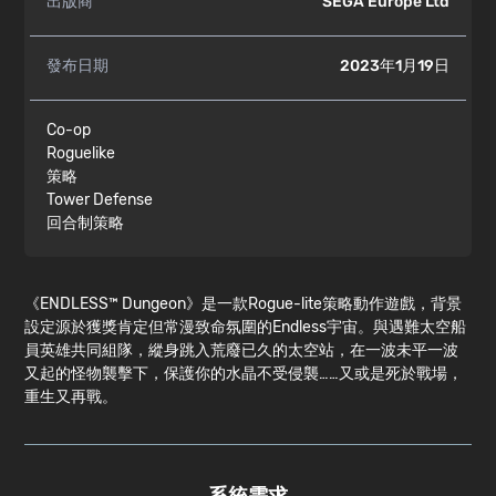
出版商
SEGA Europe Ltd
發布日期
2023年1月19日
Co-op
Roguelike
策略
Tower Defense
回合制策略
《ENDLESS™ Dungeon》是一款Rogue-lite策略動作遊戲，背景
設定源於獲獎肯定但常漫致命氛圍的Endless宇宙。與遇難太空船
員英雄共同組隊，縱身跳入荒廢已久的太空站，在一波未平一波
又起的怪物襲擊下，保護你的水晶不受侵襲……又或是死於戰場，
重生又再戰。