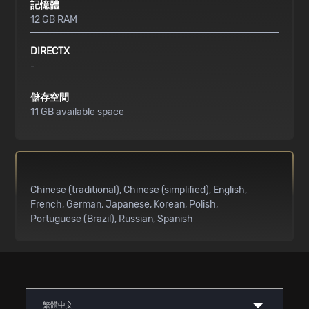
記憶體
12 GB RAM
DIRECTX
-
儲存空間
11 GB available space
Chinese (traditional)
Chinese (simplified)
English
French
German
Japanese
Korean
Polish
Portuguese (Brazil)
Russian
Spanish
繁體中文