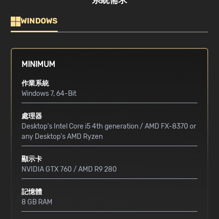
系統需求
WINDOWS
MINIMUM
作業系統
Windows 7, 64-Bit
處理器
Desktop's Intel Core i5 4th generation / AMD FX-8370 or
any Desktop's AMD Ryzen
顯示卡
NVIDIA GTX 760 / AMD R9 280
記憶體
8 GB RAM