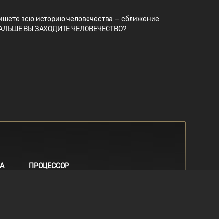
епишете всю историю человечества — сближение
АК ДАЛЬШЕ ВЫ ЗАХОДИТЕ ЧЕЛОВЕЧЕСТВО?
МА
ПРОЦЕССОР
g system.
Requires a 64-bit processor. Intel i5
6th generation (or better) / AMD
Ryzen 5 1600 (or better)