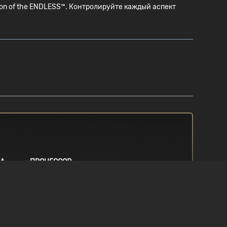
on of the ENDLESS™. Контролируйте каждый аспект
МА
ПРОЦЕССОР
/ 10
3.5Ghz Intel Core i5 or equivalent
ПАМЯТЬ
0 or
8 GB RAM
0 or