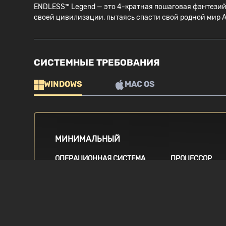
ENDLESS™ Legend — это 4-кратная пошаговая фэнтезий
своей цивилизации, пытаясь спасти свой родной мир А
СИСТЕМНЫЕ ТРЕБОВАНИЯ
WINDOWS
MAC OS
МИНИМАЛЬНЫЙ
ОПЕРАЦИОННАЯ СИСТЕМА
ПРОЦЕССОР
Windows Vista / 7 / 8 / 8.1 / 10
2.5Ghz Intel Cor
equivalent
GRAPHICS
ПАМЯТЬ
1GB nVidia Geforce GT460 or
4 GB RAM
equivalent, 500 MB ATI HD4850 or