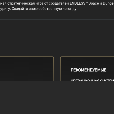
ная стратегическая игра от создателей ENDLESS™ Space и Dunge
уригу. Создайте свою собственную легенду!
РЕКОМЕНДУЕМЫЕ
ОПЕРАЦИОННАЯ СИСТЕ
e 2 Quad Q8300 or
Windows Vista / 7 / 8 / 8.1 
GRAPHICS
1GB nVidia Geforce GTX66
equivalent, 1GB ATI HD785