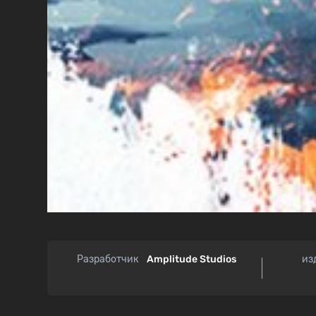
Разработчик
Amplitude Studios
из