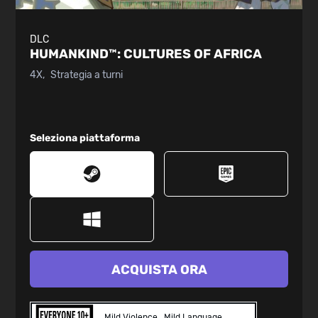
DLC
HUMANKIND™:
CULTURES OF AFRICA
4X
Strategia a turni
Seleziona piattaforma
ACQUISTA ORA
Mild Violence
Mild Language