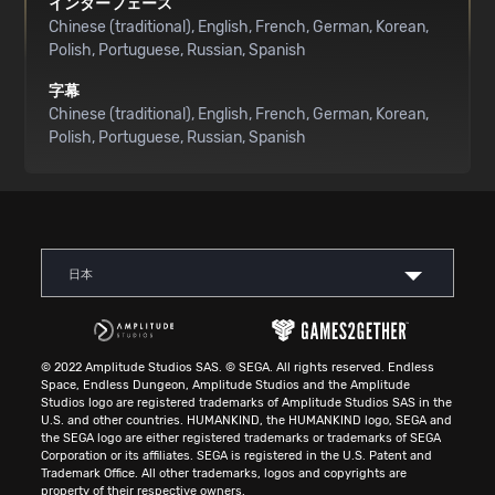
インターフェース
Chinese (traditional)
English
French
German
Korean
Polish
Portuguese
Russian
Spanish
字幕
Chinese (traditional)
English
French
German
Korean
Polish
Portuguese
Russian
Spanish
日本
© 2022 Amplitude Studios SAS. © SEGA. All rights reserved. Endless
Space, Endless Dungeon, Amplitude Studios and the Amplitude
Studios logo are registered trademarks of Amplitude Studios SAS in the
U.S. and other countries. HUMANKIND, the HUMANKIND logo, SEGA and
the SEGA logo are either registered trademarks or trademarks of SEGA
Corporation or its affiliates. SEGA is registered in the U.S. Patent and
Trademark Office. All other trademarks, logos and copyrights are
property of their respective owners.