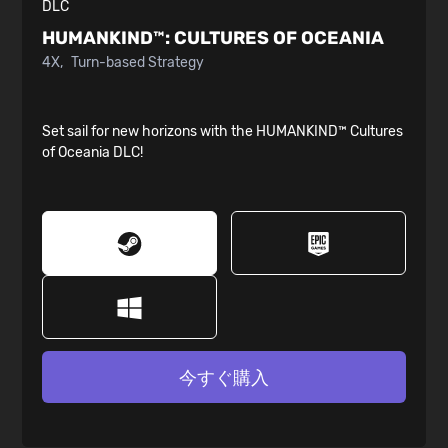
DLC
HUMANKIND™:
CULTURES OF OCEANIA
4X
Turn-based Strategy
Set sail for new horizons with the HUMANKIND™ Cultures
of Oceania DLC!
今すぐ購入